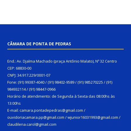
CÂMARA DE PONTA DE PEDRAS
End.: Av. Djalma Machado (praça Antônio Malato), Nº 32 Centro
CEP: 68830-00
CNPJ: 34.917.229/0001-07
Fone: (91) 99387-4040 / (91) 98402-9589 / (91) 985270225 / (91)
984932114 / (91) 98447-0966
Horário de atendimento: de Segunda à Sexta das 08:00hs às
13:00hs
E-mail: camara.pontadepedras@gmail.com /
ouvidoriacamara.pp@gmail.com / wjunior16031993@gmail.com /
claudilena.carol@gmail.com